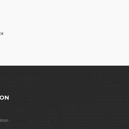
ce
ION
ption