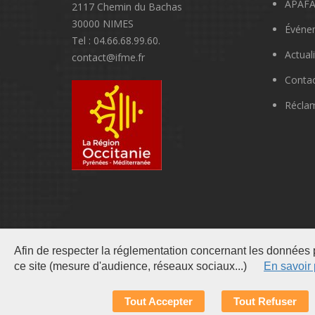
APAFA
2117 Chemin du Bachas
30000 NIMES
Événe
Tel : 04.66.68.99.60.
Actual
contact@ifme.fr
Conta
Récla
Afin de respecter la réglementation concernant les données p
ce site (mesure d'audience, réseaux sociaux...)
En savoir 
Gestion de vos données personnelles
Tout Accepter
Tout Refuser