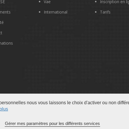
SE
Vae
Inscription en l
ments
International
Tarifs
ité
ct
mations
ersonnelles nous vous laissons le choix d'activer ou non différe
plus
Gérer mes paramètres pour les différents services