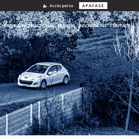
Accès perso
APAFASE
CHERCHE & INTERNATIONAL
EMPLOIS
INSCRIPTIONS
CONTACT