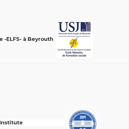
le -ELFS- à Beyrouth
gogical Institute