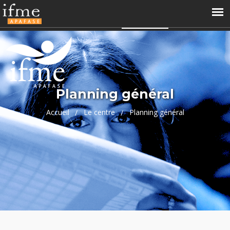
04 66 68 99 60
contact@ifme.fr
Accès perso
APAFASE
Planning général
Accueil
Le centre
Planning général