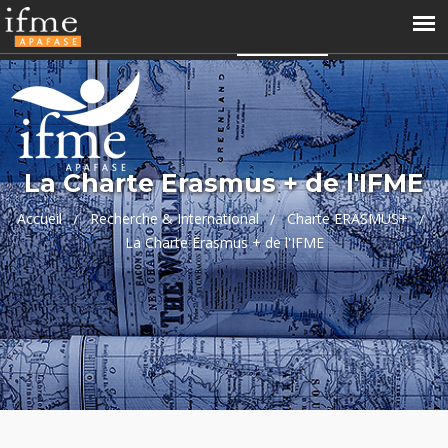
04 66 68 99 60
contact@ifme.fr
Accès perso
APAFASE
La Charte Erasmus + de l'IFME
Accueil
Recherche & International
Charte ERASMUS+
La Charte Erasmus + de l'IFME